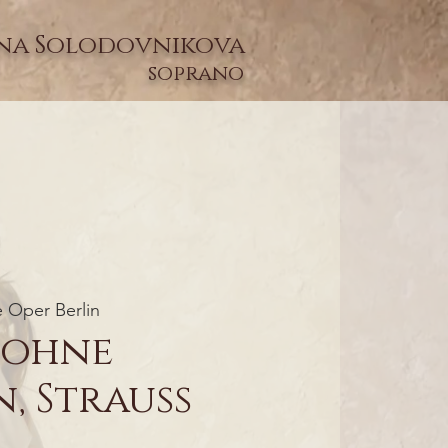
na Solodovnikova
soprano
 Oper Berlin
 ohne
, Strauss