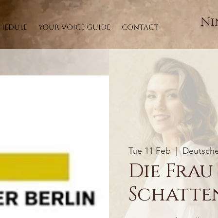
Ni
hedule
Your Voice Guide
Contact
Tue 11 Feb
  |  
Deutsche
Die Frau
Schatten