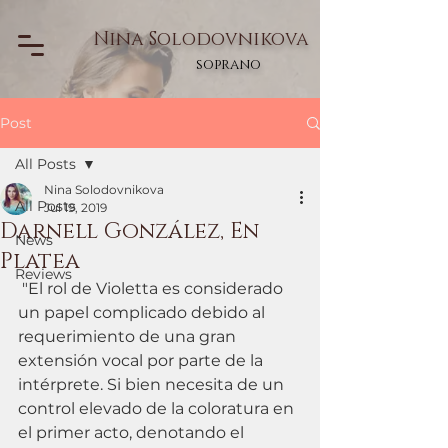
Nina Solodovnikova
soprano
Post
All Posts
Nina Solodovnikova
All Posts
Jul 19, 2019
Darnell González, En
News
Platea
Reviews
 "El rol de Violetta es considerado 
un papel complicado debido al 
requerimiento de una gran 
extensión vocal por parte de la 
intérprete. Si bien necesita de un 
control elevado de la coloratura en 
el primer acto, denotando el 